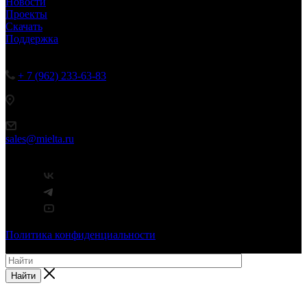
Новости
Проекты
Скачать
Поддержка
Наши контакты
+ 7 (962) 233-63-83
Пн. – Пт.: с 8:00 до 17:00
392000, г.Тамбов, ул.Ипподромная, 5Л
sales@mielta.ru
Мы в соцсетях
Политика конфиденциальности
© 2026 Миэлта Технологии. Все права защищены.
Найти